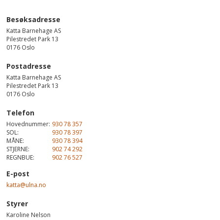
Besøksadresse
Katta Barnehage AS
Pilestredet Park 13
0176
Oslo
Postadresse
Katta Barnehage AS
Pilestredet Park 13
0176 Oslo
Telefon
Hovednummer:
930 78 357
SOL:
930 78 397
MÅNE:
930 78 394
STJERNE:
902 74 292
REGNBUE:
902 76 527
E-post
katta@ulna.no
Styrer
Karoline Nelson